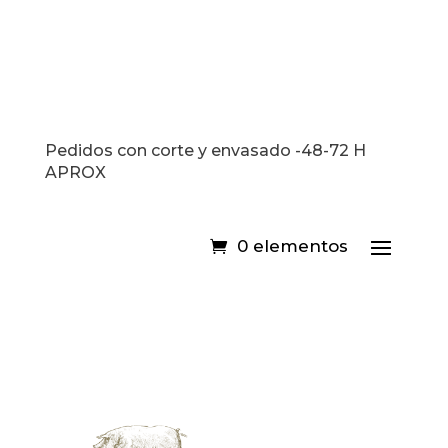
-Puedes llamarnos al 916 37 05 81 | Haz tu
pedido online
Pedidos con corte y envasado -48-72 H
APROX
0 elementos